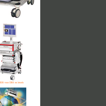
ER voor DBS en letsels