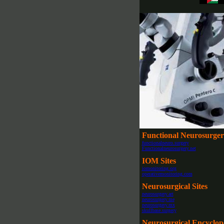
Functional Neurosurge
functionalneuro.surgery
Functionalneurosurgery.net
IOM Sites
iomonitoring.org
operativemonitoring.com
Neurosurgical Sites
neurosurgery.art
neurosurgery.me
neurosurgery.mx
skullbase.surgery
Neurosurgical Encyclop