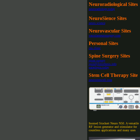
Neuroradiological Sites
neuroradiology.today
NeuroSience Sites
neuro.science
Neurovascular Sites
vascularneurosurgery.com
Personal Sites
cns.clinic
Spine Surgery Sites
spine.surgery
spondylolisthesis.info
paraplegia.today
Stem Cell Therapy Site
neurostemcell.com
Inomed Stockert Neuro N50. A versatile
RF lesion generator and stimulator for
countless applications and many uses