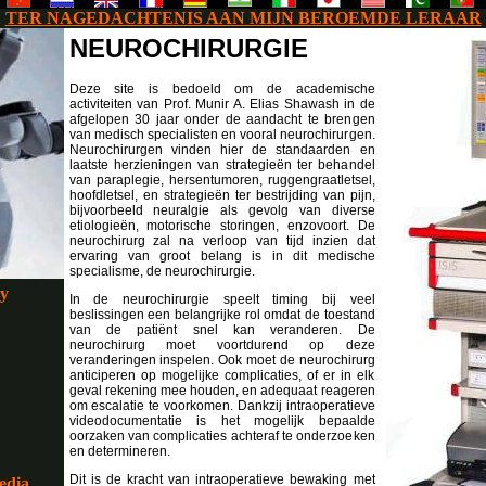
TER NAGEDACHTENIS AAN MIJN BEROEMDE LERAAR
NEUROCHIRURGIE
Deze site is bedoeld om de academische
activiteiten van Prof. Munir A. Elias Shawash in de
afgelopen 30 jaar onder de aandacht te brengen
van medisch specialisten en vooral neurochirurgen.
Neurochirurgen vinden hier de standaarden en
laatste herzieningen van strategieën ter behandel
van paraplegie, hersentumoren, ruggengraatletsel,
hoofdletsel, en strategieën ter bestrijding van pijn,
bijvoorbeeld neuralgie als gevolg van diverse
etiologieën, motorische storingen, enzovoort. De
neurochirurg zal na verloop van tijd inzien dat
ervaring van groot belang is in dit medische
specialisme, de neurochirurgie.
ry
In de neurochirurgie speelt timing bij veel
beslissingen een belangrijke rol omdat de toestand
van de patiënt snel kan veranderen. De
neurochirurg moet voortdurend op deze
veranderingen inspelen. Ook moet de neurochirurg
anticiperen op mogelijke complicaties, of er in elk
geval rekening mee houden, en adequaat reageren
om escalatie te voorkomen. Dankzij intraoperatieve
videodocumentatie is het mogelijk bepaalde
oorzaken van complicaties achteraf te onderzoeken
en determineren.
Dit is de kracht van intraoperatieve bewaking met
edia