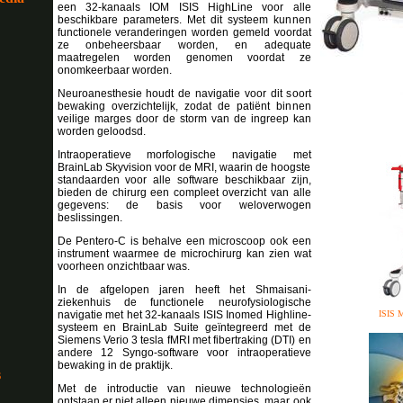
een 32-kanaals IOM ISIS HighLine voor alle
beschikbare parameters. Met dit systeem kunnen
functionele veranderingen worden gemeld voordat
ze onbeheersbaar worden, en adequate
maatregelen worden genomen voordat ze
onomkeerbaar worden.
Neuroanesthesie houdt de navigatie voor dit soort
bewaking overzichtelijk, zodat de patiënt binnen
veilige marges door de storm van de ingreep kan
worden geloodsd.
Intraoperatieve morfologische navigatie met
BrainLab Skyvision voor de MRI, waarin de hoogste
standaarden voor alle software beschikbaar zijn,
bieden de chirurg een compleet overzicht van alle
gegevens: de basis voor weloverwogen
beslissingen.
De Pentero-C is behalve een microscoop ook een
instrument waarmee de microchirurg kan zien wat
voorheen onzichtbaar was.
In de afgelopen jaren heeft het Shmaisani-
ziekenhuis de functionele neurofysiologische
ISIS M
navigatie met het 32-kanaals ISIS Inomed Highline-
systeem en BrainLab Suite geïntegreerd met de
Siemens Verio 3 tesla fMRI met fibertraking (DTI) en
andere 12 Syngo-software voor intraoperatieve
bewaking in de praktijk.
s
Met de introductie van nieuwe technologieën
ontstaan er niet alleen nieuwe dimensies, maar ook