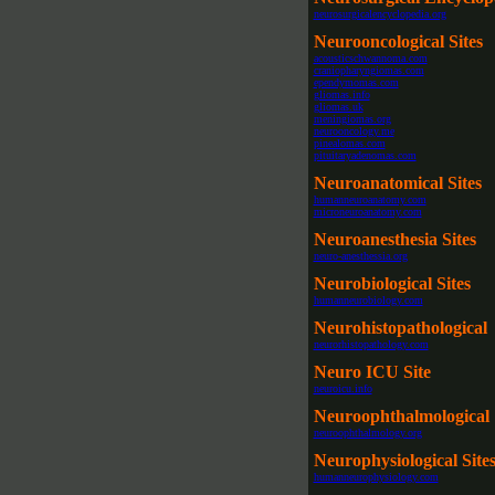
neurosurgicalencyclopedia.org
Neurooncological Sites
acousticschwannoma.com
craniopharyngiomas.com
ependymomas.com
gliomas.info
gliomas.uk
meningiomas.org
neurooncology.me
pinealomas.com
pituitaryadenomas.com
Neuroanatomical Sites
humanneuroanatomy.com
microneuroanatomy.com
Neuroanesthesia Sites
neuro-anesthessia.org
Neurobiological Sites
humanneurobiology.com
Neurohistopathological
neurorhistopathology.com
Neuro ICU Site
neuroicu.info
Neuroophthalmological
neuroophthalmology.org
Neurophysiological Site
humanneurophysiology.com